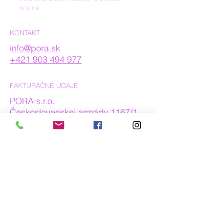
kosice
,
KONTAKT
info@pora.sk
+421 903 494 977
FAKTURAČNÉ ÚDAJE
PORA s.r.o.
Československej armády 1167/1
04001 Košice
IČO: 53834691
DIČ: 2121506618
IČDPH: SK2121506618
PREVÁDZKA
PORA s.r.o.
Námestie Osloboditeľov 3/A
budova - DUETT 1