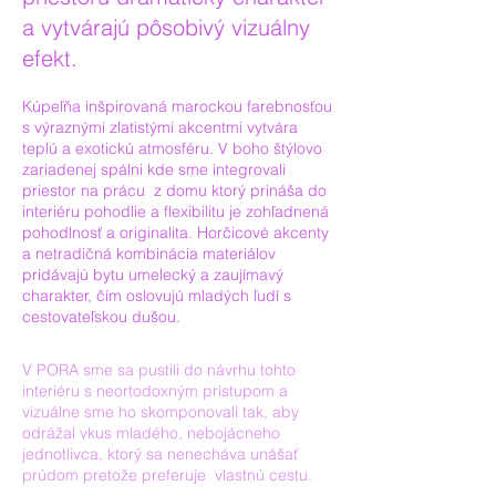
a vytvárajú pôsobivý vizuálny
efekt.
Kúpeľňa inšpirovaná marockou farebnosťou
s výraznými zlatistými akcentmi vytvára
teplú a exotickú atmosféru. V boho štýlovo
zariadenej spálni kde sme integrovali
priestor na prácu z domu ktorý prináša do
interiéru pohodlie a flexibilitu je zohľadnená
pohodlnosť a originalita. Horčicové akcenty
a netradičná kombinácia materiálov
pridávajú bytu umelecký a zaujímavý
charakter, čím oslovujú mladých ľudí s
cestovateľskou dušou.
V PORA sme sa pustili do návrhu tohto
interiéru s neortodoxným prístupom a
vizuálne sme ho skomponovali tak, aby
odrážal vkus mladého, nebojácneho
jednotlivca, ktorý sa nenecháva unášať
prúdom pretože preferuje vlastnú cestu.