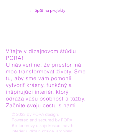
← Späť na projekty
Vítajte v dizajnovom štúdiu
PORA!
U nás veríme, že priestor má
moc transformovať životy. Sme
tu, aby sme vám pomohli
vytvoriť krásny, funkčný a
inšpirujúci interiér, ktorý
odráža vašu osobnosť a túžby.
Začnite svoju cestu s nami.
© 2023 by PORA design.
Powered and secured by
PORA
# interierovy dizajn kosice, navrh
interieru, dizajn kosice, architekt